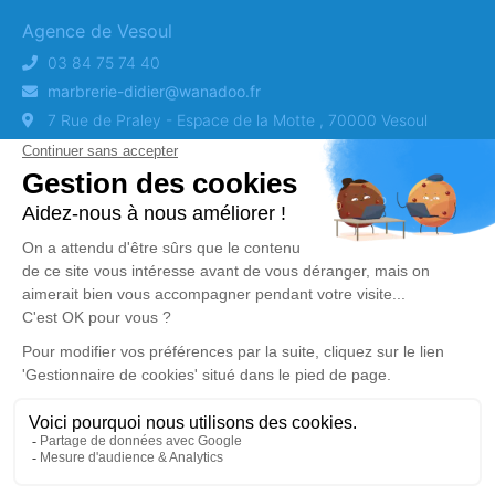
Agence de Vesoul
03 84 75 74 40
marbrerie-didier@wanadoo.fr
7 Rue de Praley - Espace de la Motte , 70000 Vesoul
Agence de Bourbonne-les-Bains
03 25 90 20 50
marbrerie-didier0@orange.fr
10, Avenue du Lieutenant Gouby , 52400 Bourbonne-les-
Bains
Obtenez un devis
DEVIS OBSÈQUES
DEVIS PRÉVOYANCE