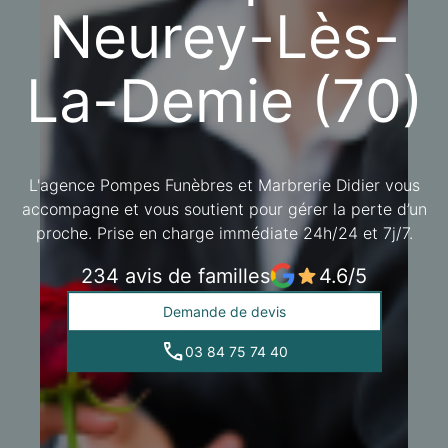
Neurey-Lès-
BOURBONNE-LES-BAINS
La-Demie (70)
L'agence Pompes Funèbres et Marbrerie Didier vous
accompagne et vous soutient pour gérer la perte d’un
proche. Prise en charge immédiate 24h/24 et 7j/7.
234 avis de familles
4.6/5
Demande de devis
03 84 75 74 40