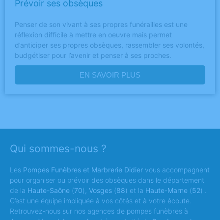
Prévoir ses obsèques
Penser de son vivant à ses propres funérailles est une
réflexion difficile à mettre en oeuvre mais permet
d’anticiper ses propres obsèques, rassembler ses volontés,
budgétiser pour l’avenir et penser à ses proches.
EN SAVOIR PLUS
Qui sommes-nous ?
Les
Pompes Funèbres et Marbrerie Didier
vous accompagnent
pour organiser ou prévoir des obsèques dans le département
de la
Haute-Saône
(
70
),
Vosges
(
88
) et la
Haute-Marne
(
52
) .
C’est une équipe impliquée à vos côtés et à votre écoute.
Retrouvez-nous sur nos agences de pompes funèbres à