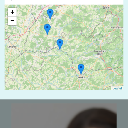
+
−
Leaflet