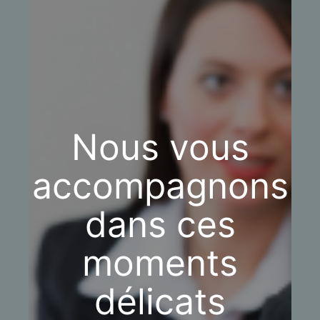
Nous vous
accompagnons
dans ces
moments
délicats