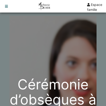
Espace
famille
TARIFS
DEVIS
DÉMARCHES
CRÉMATION / INCINÉRATION
TRANSPORT
ORGANISATION / PRÉPARATION
URGENCE / ASSISTANCE
AGENCES
Cérémonie
JUSSEY
LAMARCHE
d’obsèques à
VESOUL