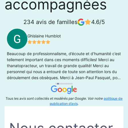
accompagnées
234 avis de familles
4.6/5
Ghislaine Humblot
Beaucoup de professionnalisme, d’écoute et d’humanité c’est
U
tellement important dans ces moments difficiles! Merci au
d
thanatopracteur, un travail de grande qualité! Merci au
q
personnel qui nous a entouré de toute son attention lors du
p
déroulement des obsèques. Merci à Jean-Paul Pasquat, pour
p
son voyage à DIjon … en express! Bien à vous tous, Famille
de Regine Humblot
Tous les avis sont collectés et modérés par Google. Voir notre
politique de
publication d’avis
.