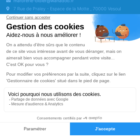
marbrerie-didier@wanadoo.fr
7 Rue de Praley - Espace de la Motte , 70000 Vesoul
Agence de Bourbonne-les-Bains
03 25 90 20 50
marbrerie-didier0@orange.fr
10, Avenue du Lieutenant Gouby , 52400 Bourbonne-les-
Bains
Obtenez un devis
DEVIS OBSÈQUES
DEVIS PRÉVOYANCE
DEVIS MARBRERIE
Demande de devis
03 84 68 05 90