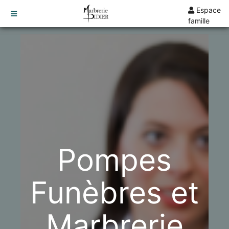
Espace
famille
TARIFS
DEVIS
DÉMARCHES
CRÉMATION / INCINÉRATION
TRANSPORT
ORGANISATION / PRÉPARATION
URGENCE / ASSISTANCE
Pompes
AGENCES
JUSSEY
Funèbres et
LAMARCHE
Marbrerie
VESOUL