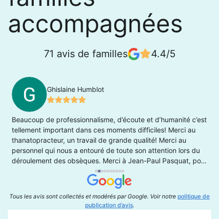
accompagnées
71 avis de familles
4.4/5
Ghislaine Humblot
Beaucoup de professionnalisme, d’écoute et d’humanité c’est
U
tellement important dans ces moments difficiles! Merci au
d
thanatopracteur, un travail de grande qualité! Merci au
q
personnel qui nous a entouré de toute son attention lors du
p
déroulement des obsèques. Merci à Jean-Paul Pasquat, pour
p
son voyage à DIjon … en express! Bien à vous tous, Famille
de Regine Humblot
Tous les avis sont collectés et modérés par Google. Voir notre
politique de
publication d’avis
.