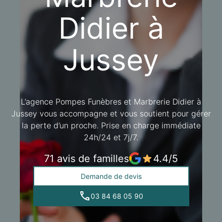
BOURBONNE-LES-BAINS
Didier à
Jussey
L’agence Pompes Funèbres et Marbrerie Didier à
Jussey vous accompagne et vous soutient pour gérer
la perte d’un proche. Prise en charge immédiate
24h/24 et 7j/7.
71 avis de familles
4.4/5
Demande de devis
03 84 68 05 90