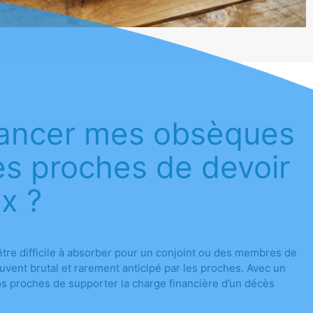
ancer mes obsèques
es proches de devoir
ix ?
tre difficile à absorber pour un conjoint ou des membres de
souvent brutal et rarement anticipé par les proches. Avec un
vos proches de supporter la charge financière d’un décès