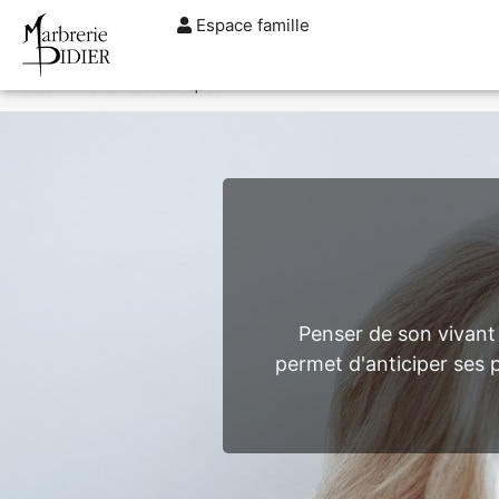
Espace famille
TARIFS
DEVIS
DÉMARCHES
CRÉMATION / INCINÉRATION
TRA
Accueil
»
Prévoir ses obsèques
Penser de son vivant 
permet d'anticiper ses 