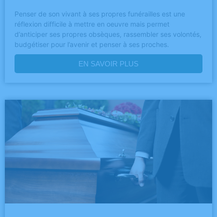
Penser de son vivant à ses propres funérailles est une
réflexion difficile à mettre en oeuvre mais permet
d’anticiper ses propres obsèques, rassembler ses volontés,
budgétiser pour l’avenir et penser à ses proches.
EN SAVOIR PLUS