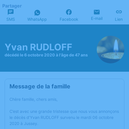
Partager
E-mail
SMS
WhatsApp
Facebook
Lien
Yvan RUDLOFF
décédé le 6 octobre 2020 à l'âge de 47 ans
Message de la famille
Chère famille, chers amis,
C’est avec une grande tristesse que nous vous annonçons
le décès d’Yvan RUDLOFF survenu le mardi 06 octobre
2020 à Jussey.