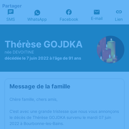
Partager
E-mail
SMS
WhatsApp
Facebook
Lien
Thérèse GOJDKA
née DEVOITINE
décédée le 7 juin 2022 à l'âge de 91 ans
Message de la famille
Chère famille, chers amis,
C’est avec une grande tristesse que nous vous annonçons
le décès de Thérèse GOJDKA survenu le mardi 07 juin
2022 à Bourbonne-les-Bains.