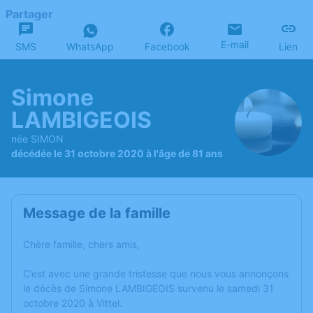
Partager
E-mail
SMS
WhatsApp
Facebook
Lien
Simone
LAMBIGEOIS
née SIMON
décédée le 31 octobre 2020 à l'âge de 81 ans
Message de la famille
Chère famille, chers amis,
C’est avec une grande tristesse que nous vous annonçons
le décès de Simone LAMBIGEOIS survenu le samedi 31
octobre 2020 à Vittel.