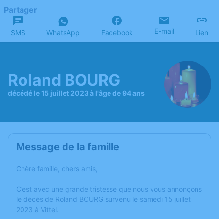
Partager
E-mail
SMS
WhatsApp
Facebook
Lien
Roland BOURG
décédé le 15 juillet 2023 à l'âge de 94 ans
Message de la famille
Chère famille, chers amis,
C’est avec une grande tristesse que nous vous annonçons
le décès de Roland BOURG survenu le samedi 15 juillet
2023 à Vittel.