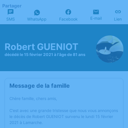
Partager
E-mail
SMS
WhatsApp
Facebook
Lien
Robert GUENIOT
décédé le 15 février 2021 à l'âge de 81 ans
Message de la famille
Chère famille, chers amis,
C’est avec une grande tristesse que nous vous annonçons
le décès de Robert GUENIOT survenu le lundi 15 février
2021 à Lamarche.