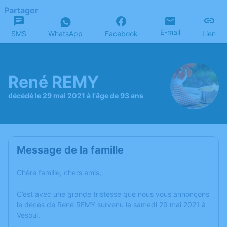
Partager
E-mail
SMS
WhatsApp
Facebook
Lien
René REMY
décédé le 29 mai 2021 à l'âge de 93 ans
Message de la famille
Chère famille, chers amis,
C’est avec une grande tristesse que nous vous annonçons
le décès de René REMY survenu le samedi 29 mai 2021 à
Vesoul.