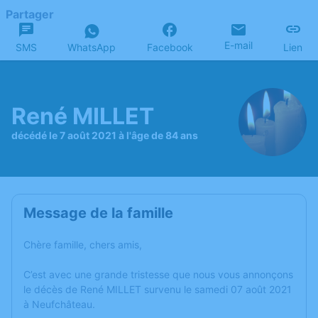
Partager
E-mail
SMS
WhatsApp
Facebook
Lien
René MILLET
décédé le 7 août 2021 à l'âge de 84 ans
Message de la famille
Chère famille, chers amis,
C’est avec une grande tristesse que nous vous annonçons
le décès de René MILLET survenu le samedi 07 août 2021
à Neufchâteau.