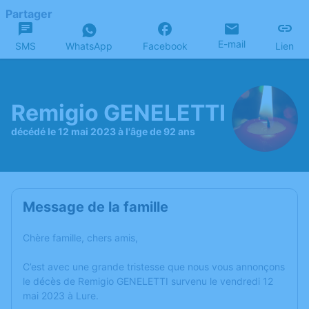
Partager
E-mail
SMS
WhatsApp
Facebook
Lien
Remigio GENELETTI
décédé le 12 mai 2023 à l'âge de 92 ans
Message de la famille
Chère famille, chers amis,
C’est avec une grande tristesse que nous vous annonçons
le décès de Remigio GENELETTI survenu le vendredi 12
mai 2023 à Lure.