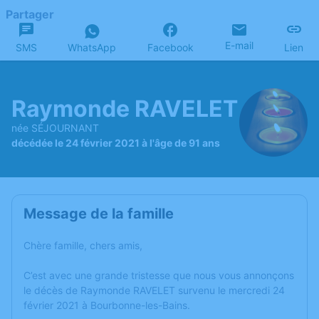
Partager
E-mail
SMS
WhatsApp
Facebook
Lien
Raymonde RAVELET
née SÉJOURNANT
décédée le 24 février 2021 à l'âge de 91 ans
Message de la famille
Chère famille, chers amis,
C’est avec une grande tristesse que nous vous annonçons
le décès de Raymonde RAVELET survenu le mercredi 24
février 2021 à Bourbonne-les-Bains.