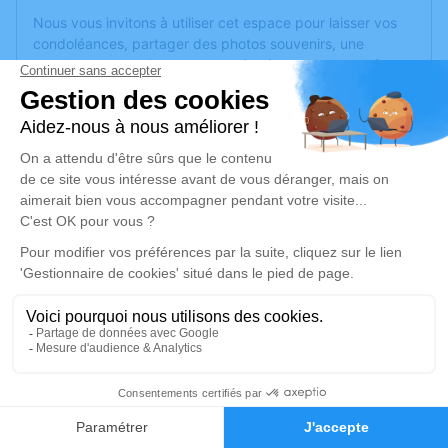
Nous vous invitons à utiliser cet espace pour laisser vos
condoléances, partager des photos souvenirs, une
anecdote ou exprimer vos pensées à travers des poèmes
ou des textes. Cet endroit est un lieu d'expression dédié à
honorer la mémoire de Raymonde RAVELET.
Je rends hommage
Cérémonie religieuse
samedi 27 février 2021 à 14h30
Église de Serqueux
52400 Serqueux
Je rends hommage
2
Déroulé des obsèques
Faire-part
Hommages