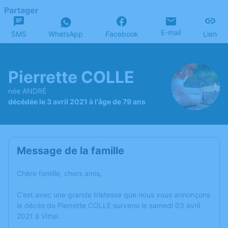
Partager
E-mail
SMS
WhatsApp
Facebook
Lien
Pierrette COLLE
née ANDRÉ
décédée le 3 avril 2021 à l'âge de 79 ans
Message de la famille
Chère famille, chers amis,
C’est avec une grande tristesse que nous vous annonçons
le décès de Pierrette COLLE survenu le samedi 03 avril
2021 à Vittel.