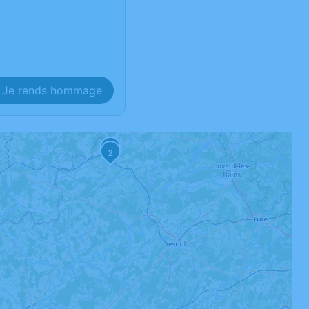
Je rends hommage
1
2