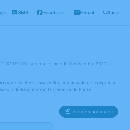
ager
SMS
Facebook
E-mail
Lien
re MONROUZEAU survenu le samedi 28 novembre 2020 à
 partager des photos souvenirs, une anecdote ou exprimer
ression dédié à honorer la mémoire de Pierre
Je rends hommage