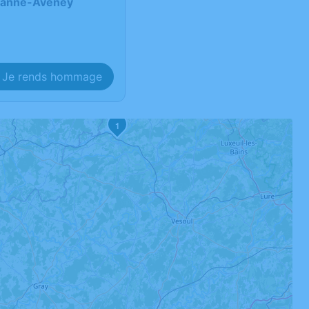
vanne-Aveney
Je rends hommage
1