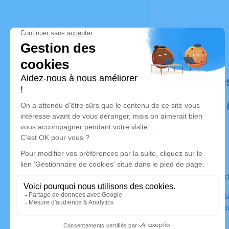
Déroulé de
Le vendre
Crematoriu
25720 Ava