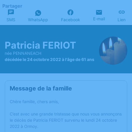
Partager
E-mail
SMS
WhatsApp
Facebook
Lien
Patricia FERIOT
née PENNANEACH
décédée le 24 octobre 2022 à l'âge de 61 ans
Message de la famille
Chère famille, chers amis,
C’est avec une grande tristesse que nous vous annonçons
le décès de Patricia FERIOT survenu le lundi 24 octobre
2022 à Ormoy.