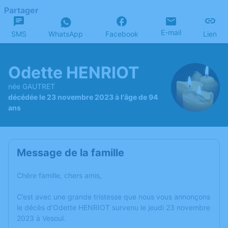
Partager
E-mail
SMS
WhatsApp
Facebook
Lien
Odette HENRIOT
née GAUTRET
décédée le 23 novembre 2023 à l'âge de 94
ans
Message de la famille
Chère famille, chers amis,
C’est avec une grande tristesse que nous vous annonçons
le décès d’Odette HENRIOT survenu le jeudi 23 novembre
2023 à Vesoul.