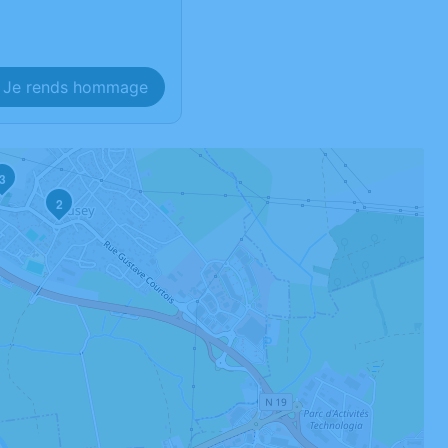
Je rends hommage
3
2