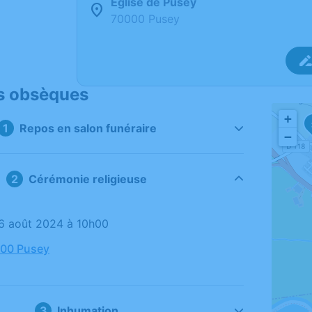
Église de Pusey
70000 Pusey
s obsèques
+
Repos en salon funéraire
−
Cérémonie religieuse
06 août 2024 à 10h00
000 Pusey
Inhumation