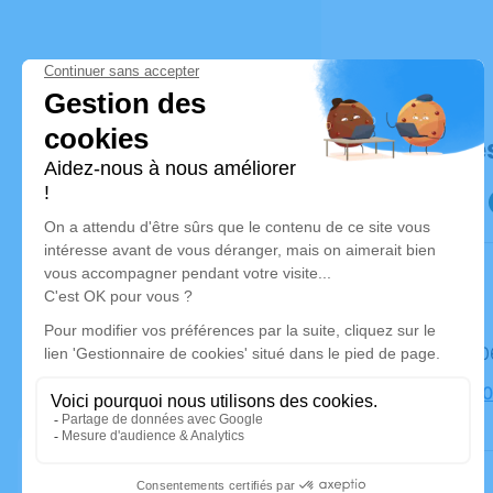
Déroulé de
Le mardi 
Église, 70