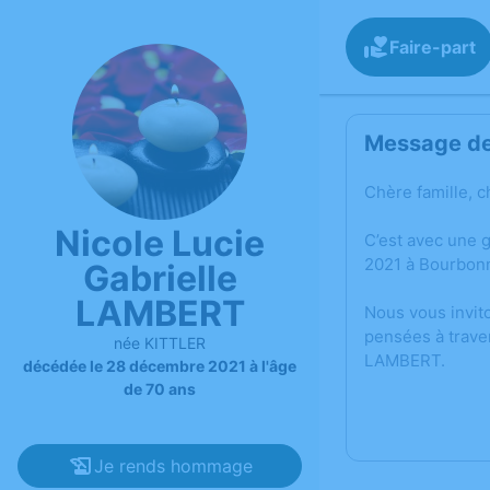
Faire-part
Message de 
Chère famille, c
Nicole Lucie
C’est avec une 
2021 à Bourbonn
Gabrielle
LAMBERT
Nous vous invit
pensées à trave
née KITTLER
LAMBERT.
décédée le 28 décembre 2021 à l'âge
de 70 ans
Je rends hommage