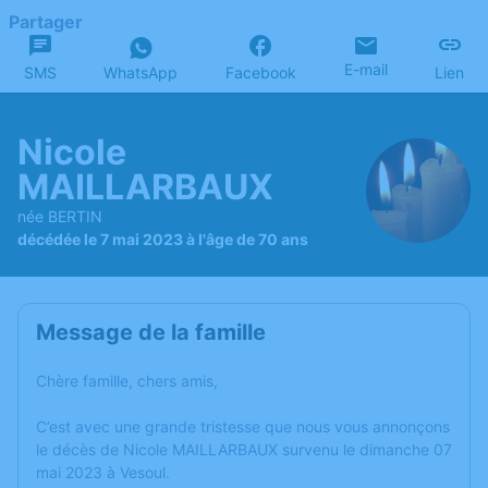
Partager
E-mail
SMS
WhatsApp
Facebook
Lien
Nicole
MAILLARBAUX
née BERTIN
décédée le 7 mai 2023 à l'âge de 70 ans
Message de la famille
Chère famille, chers amis,
C’est avec une grande tristesse que nous vous annonçons
le décès de Nicole MAILLARBAUX survenu le dimanche 07
mai 2023 à Vesoul.