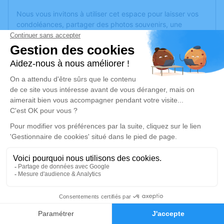
Nous vous invitons à utiliser cet espace pour laisser vos
condoléances, partager des photos souvenirs, une
anecdote ou exprimer vos pensées à travers des poèmes
ou des textes. Cet endroit est un lieu d'expression dédié à
honorer la mémoire de Nicole MAILLARBAUX.
Je rends hommage
Cérémonie religieuse
vendredi 12 mai 2023 à 14h30
Eglise de Jonvelle
70500 Jonvelle
Je rends hommage
6
Déroulé des obsèques
Faire-part
Hommages