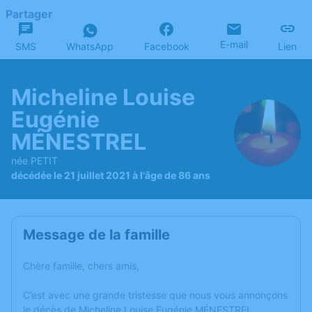
Partager
E-mail
SMS
WhatsApp
Facebook
Lien
Micheline Louise
Eugénie
MÉNESTREL
née PETIT
décédée le 21 juillet 2021 à l'âge de 86 ans
Message de la famille
Chère famille, chers amis,
C’est avec une grande tristesse que nous vous annonçons
le décès de Micheline Louise Eugénie MÉNESTREL