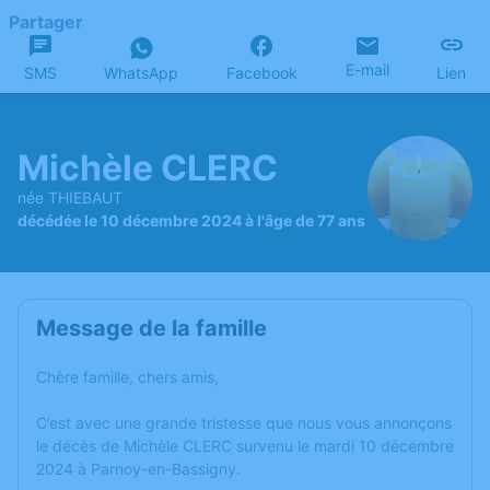
Partager
E-mail
SMS
WhatsApp
Facebook
Lien
Michèle CLERC
née THIEBAUT
décédée le 10 décembre 2024 à l'âge de 77 ans
Message de la famille
Chère famille, chers amis,
C’est avec une grande tristesse que nous vous annonçons
le décès de Michèle CLERC survenu le mardi 10 décembre
2024 à Parnoy-en-Bassigny.