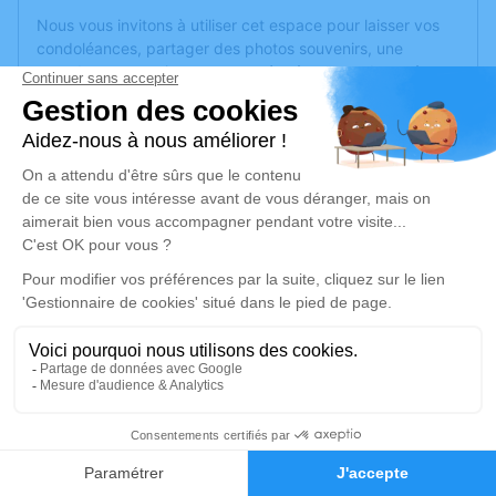
Nous vous invitons à utiliser cet espace pour laisser vos
condoléances, partager des photos souvenirs, une
anecdote ou exprimer vos pensées à travers des poèmes
ou des textes. Cet endroit est un lieu d'expression dédié à
honorer la mémoire de Michèle CLERC.
Je rends hommage
Cérémonie religieuse
samedi 14 décembre 2024 à 10h00
Eglise de Parnot de Parnoy-en-Bassigny
52400 Parnoy-en-Bassigny
Je rends hommage
4
Déroulé des obsèques
Faire-part
Hommages