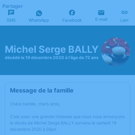
Partager
E-mail
SMS
WhatsApp
Facebook
Lien
Michel Serge BALLY
décédé le 19 décembre 2020 à l'âge de 72 ans
Message de la famille
Chère famille, chers amis,
C’est avec une grande tristesse que nous vous annonçons
le décès de Michel Serge BALLY survenu le samedi 19
décembre 2020 à Dijon.