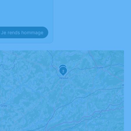
Je rends hommage
1
2