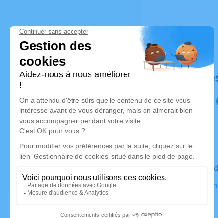
Déroulé de
Le vendre
Église Sain
Vesoul