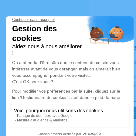
Déroulé de
Les infor
Activez une aler
Recevoir une ale
Je veux êt