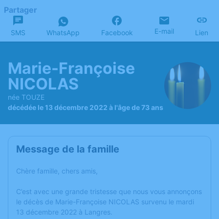
Partager
E-mail
SMS
WhatsApp
Facebook
Lien
Marie-Françoise
NICOLAS
née TOUZE
décédée le 13 décembre 2022 à l'âge de 73 ans
Message de la famille
Chère famille, chers amis,
C’est avec une grande tristesse que nous vous annonçons
le décès de Marie-Françoise NICOLAS survenu le mardi
13 décembre 2022 à Langres.