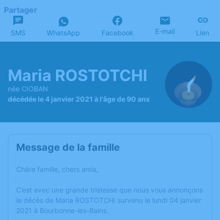
Partager
E-mail
SMS
WhatsApp
Facebook
Lien
Maria ROSTOTCHI
née CIOBAN
décédée le 4 janvier 2021 à l'âge de 90 ans
Message de la famille
Chère famille, chers amis,
C’est avec une grande tristesse que nous vous annonçons
le décès de Maria ROSTOTCHI survenu le lundi 04 janvier
2021 à Bourbonne-les-Bains.