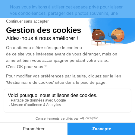
Nous vous invitons à utiliser cet espace privé pour laisser
vos condoléances, partager des photos souvenirs, une
anecdote ou exprimer vos pensées à travers des poèmes
ou des textes. Cet endroit est un lieu d'expression dédié à
honorer la mémoire de Maria ROSTOTCHI.
Je rends hommage
Inhumation
jeudi 07 janvier 2021 à 14h45
Cimetière de Bourbonne-les-Bains
52400 Bourbonne-les-Bains
Je rends hommage
2
Déroulé des obsèques
Faire-part
Hommages