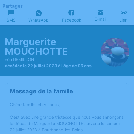
Partager
E-mail
SMS
WhatsApp
Facebook
Lien
Marguerite
MOUCHOTTE
née REMILLON
décédée le 22 juillet 2023 à l'âge de 95 ans
Message de la famille
Chère famille, chers amis,
C’est avec une grande tristesse que nous vous annonçons
le décès de Marguerite MOUCHOTTE survenu le samedi
22 juillet 2023 à Bourbonne-les-Bains.