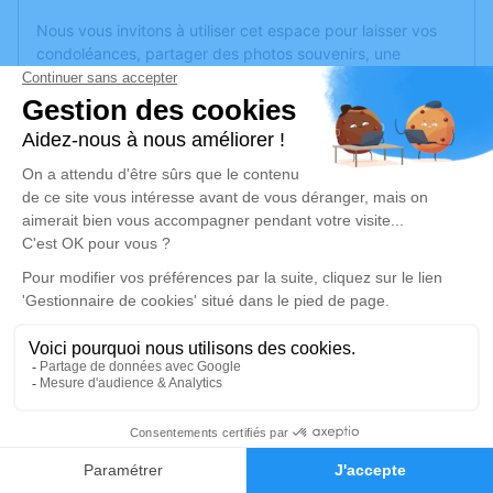
Nous vous invitons à utiliser cet espace pour laisser vos
condoléances, partager des photos souvenirs, une
anecdote ou exprimer vos pensées à travers des poèmes
ou des textes. Cet endroit est un lieu d'expression dédié à
honorer la mémoire de Marguerite MOUCHOTTE.
Je rends hommage
Cérémonie religieuse
mardi 01 août 2023 à 14h30
Église de Bourbonne-les-Bains
52400 Bourbonne-les-Bains
Je rends hommage
1
Déroulé des obsèques
Faire-part
Hommages