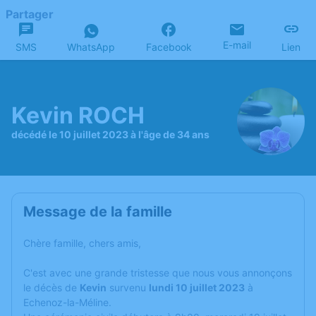
Partager
E-mail
SMS
WhatsApp
Facebook
Lien
Kevin ROCH
décédé le 10 juillet 2023 à l'âge de 34 ans
Message de la famille
Chère famille, chers amis,
C'est avec une grande tristesse que nous vous annonçons
le décès de
Kevin
survenu
lundi 10 juillet 2023
à
Echenoz-la-Méline.