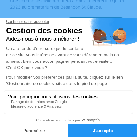
Une cérémonie civile débutera à 9h00, mercredi 19 juillet
2023 au crematarium de Besançon St Claude.
Je rends hommage
Crémation
mercredi 19 juillet 2023 à 09h00
Crématorium Saint Claude de Besançon
Allée du Souvenir Français
25000 Besançon
Je rends hommage
Déroulé des obsèques
5
Repos en salon funéraire
Faire-part
Hommages