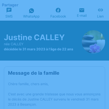
Partager
E-mail
SMS
WhatsApp
Facebook
Lien
Justine CALLEY
née CALLEY
décédée le 31 mars 2023 à l'âge de 22 ans
Message de la famille
Chère famille, chers amis,
C’est avec une grande tristesse que nous vous annonçons
le décès de Justine CALLEY survenu le vendredi 31 mars
2023 à Besançon.