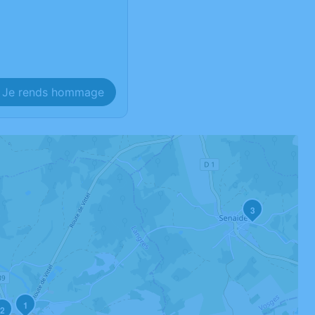
Je rends hommage
3
1
2