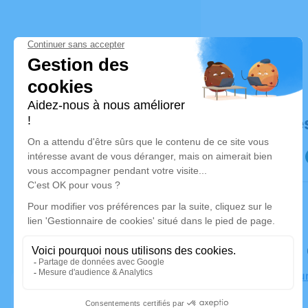
Déroulé de
Le samed
Église Bou
Bains