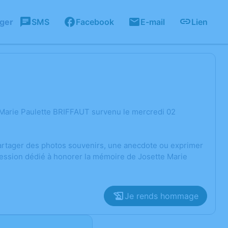
ager
SMS
Facebook
E-mail
Lien
 Marie Paulette BRIFFAUT survenu le mercredi 02
 partager des photos souvenirs, une anecdote ou exprimer
ression dédié à honorer la mémoire de Josette Marie
Je rends hommage