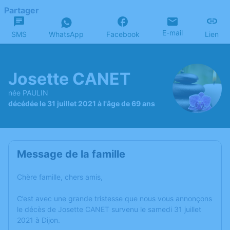
Partager
E-mail
SMS
WhatsApp
Facebook
Lien
Josette CANET
née PAULIN
décédée le 31 juillet 2021 à l'âge de 69 ans
Message de la famille
Chère famille, chers amis,
C’est avec une grande tristesse que nous vous annonçons
le décès de Josette CANET survenu le samedi 31 juillet
2021 à Dijon.