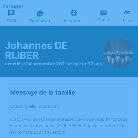
Partager
E-mail
SMS
WhatsApp
Facebook
Lien
Johannes DE
RIJBER
décédé le 24 septembre 2021 à l'âge de 72 ans
Message de la famille
Chère famille, chers amis,
C’est avec une grande tristesse que nous vous annonçons
le décès de Johannes DE RIJBER survenu le vendredi 24
septembre 2021 à Quetigny.