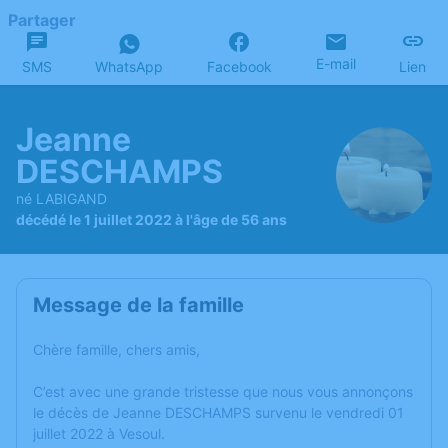
Partager
E-mail
SMS
WhatsApp
Facebook
Lien
Jeanne
DESCHAMPS
né LABIGAND
décédé le 1 juillet 2022 à l'âge de 56 ans
Message de la famille
Chère famille, chers amis,
C’est avec une grande tristesse que nous vous annonçons
le décès de Jeanne DESCHAMPS survenu le vendredi 01
juillet 2022 à Vesoul.