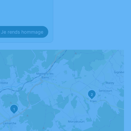
Je rends hommage
3
2
1