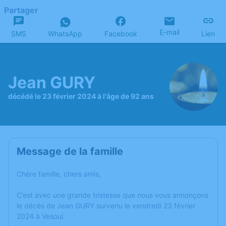
Partager
E-mail
SMS
WhatsApp
Facebook
Lien
Jean GURY
décédé le 23 février 2024 à l'âge de 92 ans
Message de la famille
Chère famille, chers amis,
C’est avec une grande tristesse que nous vous annonçons
le décès de Jean GURY survenu le vendredi 23 février
2024 à Vesoul.