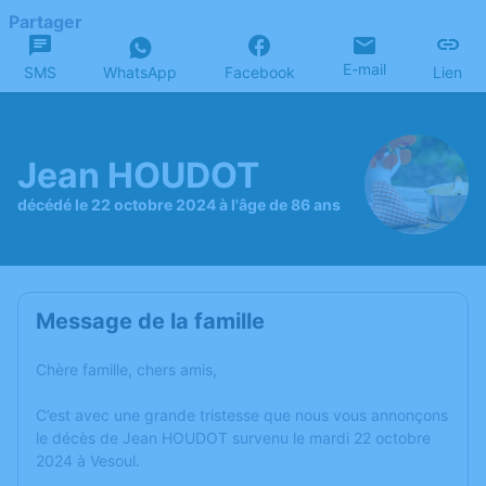
Partager
E-mail
SMS
WhatsApp
Facebook
Lien
Jean HOUDOT
décédé le 22 octobre 2024 à l'âge de 86 ans
Message de la famille
Chère famille, chers amis,
C’est avec une grande tristesse que nous vous annonçons
le décès de Jean HOUDOT survenu le mardi 22 octobre
2024 à Vesoul.