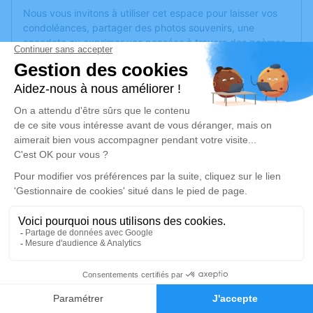
Nous vous invitons à utiliser cet espace pour laisser vos
condoléances, partager des photos souvenirs, une
anecdote ou exprimer vos pensées à travers des poèmes
ou des textes. Cet endroit est un lieu d'expression dédié à
honorer la mémoire de Jean HOUDOT.
Je rends hommage
Cérémonie religieuse
vendredi 25 octobre 2024 à 10h30
Église de Melay
52400 Melay
Je rends hommage
2
Déroulé des obsèques
Faire-part
Hommages