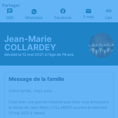
Partager
E-mail
SMS
WhatsApp
Facebook
Lien
Jean-Marie
COLLARDEY
décédé le 12 mai 2021 à l'âge de 76 ans
Message de la famille
Chère famille, chers amis,
C’est avec une grande tristesse que nous vous annonçons
le décès de Jean-Marie COLLARDEY survenu le mercredi
12 mai 2021 à Vesoul.