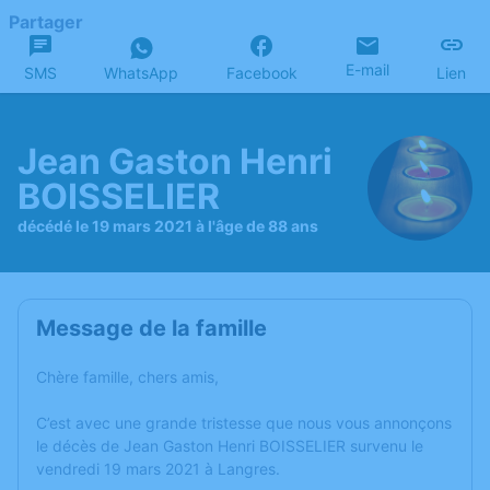
Partager
E-mail
SMS
WhatsApp
Facebook
Lien
Jean Gaston Henri
BOISSELIER
décédé le 19 mars 2021 à l'âge de 88 ans
Message de la famille
Chère famille, chers amis,
C’est avec une grande tristesse que nous vous annonçons
le décès de Jean Gaston Henri BOISSELIER survenu le
vendredi 19 mars 2021 à Langres.