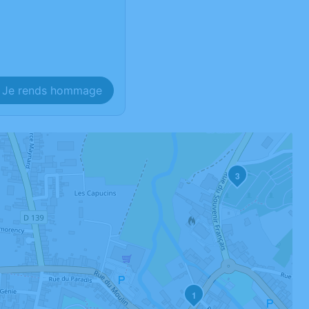
Je rends hommage
3
1