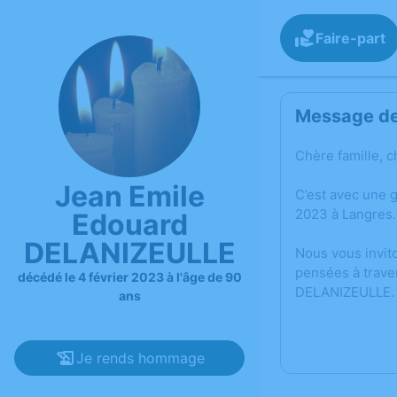
Faire-part
Message de 
Chère famille, c
Jean Emile
C’est avec une 
2023 à Langres.
Edouard
DELANIZEULLE
Nous vous invit
pensées à trave
décédé le 4 février 2023 à l'âge de 90
DELANIZEULLE.
ans
Je rends hommage