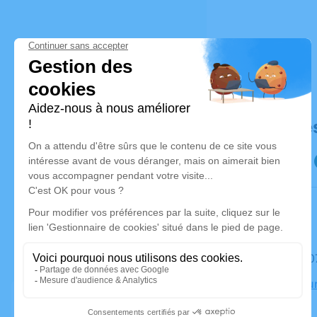
Déroulé de
Le mardi 
Église Bou
Bains