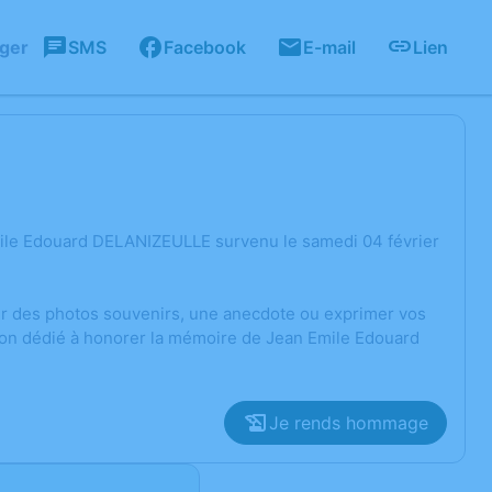
ager
SMS
Facebook
E-mail
Lien
mile Edouard DELANIZEULLE survenu le samedi 04 février
ger des photos souvenirs, une anecdote ou exprimer vos
sion dédié à honorer la mémoire de Jean Emile Edouard
Je rends hommage