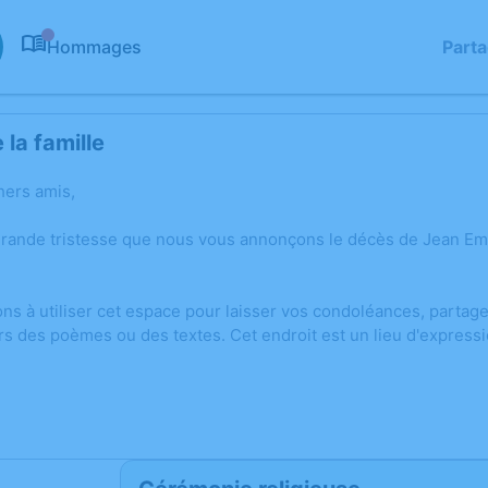
Hommages
Part
0
la famille
hers amis,
grande tristesse que nous vous annonçons le décès de Jean E
ons à utiliser cet espace pour laisser vos condoléances, parta
rs des poèmes ou des textes. Cet endroit est un lieu d'expres