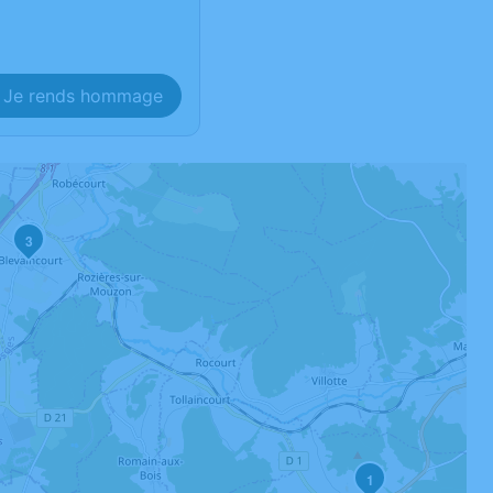
Je rends hommage
2
3
1