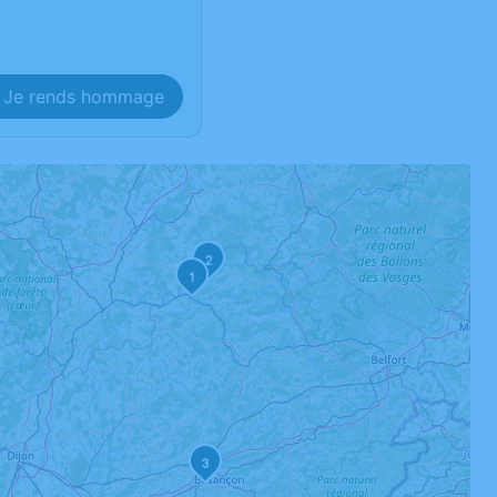
Je rends hommage
2
1
3