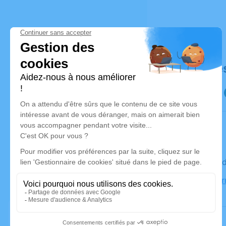
Déroulé de
Le mercre
Église d'O