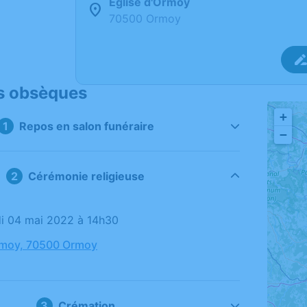
Église d'Ormoy
70500 Ormoy
s obsèques
+
Repos en salon funéraire
−
Cérémonie religieuse
di 04 mai 2022 à 14h30
rmoy, 70500 Ormoy
Crémation