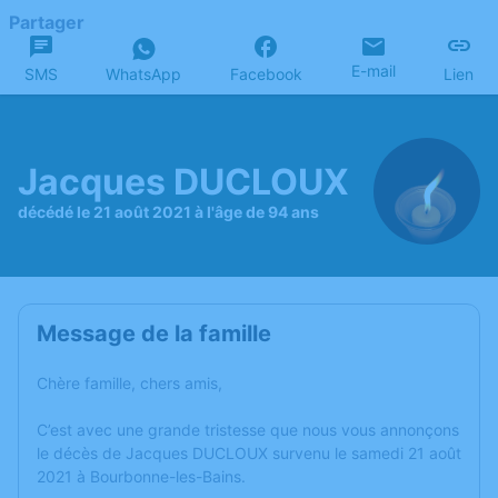
Partager
E-mail
SMS
WhatsApp
Facebook
Lien
Jacques DUCLOUX
décédé le 21 août 2021 à l'âge de 94 ans
Message de la famille
Chère famille, chers amis,
C’est avec une grande tristesse que nous vous annonçons
le décès de Jacques DUCLOUX survenu le samedi 21 août
2021 à Bourbonne-les-Bains.