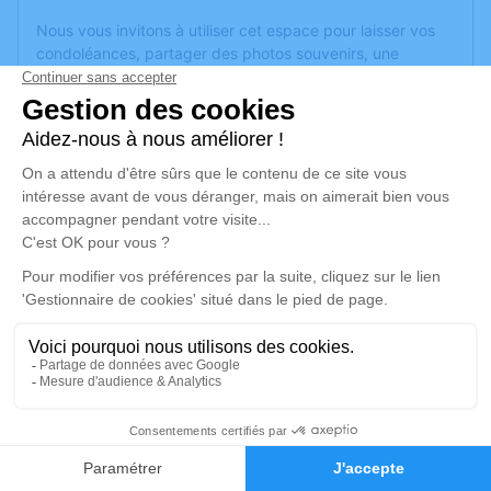
Nous vous invitons à utiliser cet espace pour laisser vos
condoléances, partager des photos souvenirs, une
anecdote ou exprimer vos pensées à travers des poèmes
ou des textes. Cet endroit est un lieu d'expression dédié à
honorer la mémoire de Jacqueline PINCHEDEZ.
Je rends hommage
Cérémonie religieuse
vendredi 20 mai 2022 à 15h30
Église de Bourbonne-les-Bains
52400 Bourbonne-les-Bains
Je rends hommage
2
Déroulé des obsèques
Faire-part
Hommages