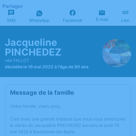
Partager
E-mail
SMS
WhatsApp
Facebook
Lien
Jacqueline
PINCHEDEZ
née FALLOT
décédée le 16 mai 2022 à l'âge de 90 ans
Message de la famille
Chère famille, chers amis,
C’est avec une grande tristesse que nous vous annonçons
le décès de Jacqueline PINCHEDEZ survenu le lundi 16
mai 2022 à Bourbonne-les-Bains.