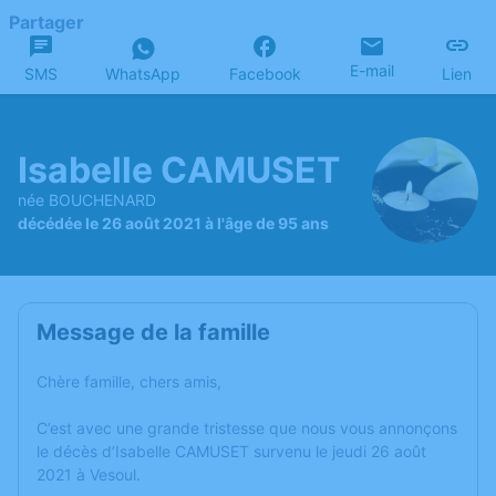
Partager
E-mail
SMS
WhatsApp
Facebook
Lien
Isabelle CAMUSET
née BOUCHENARD
décédée le 26 août 2021 à l'âge de 95 ans
Message de la famille
Chère famille, chers amis,
C’est avec une grande tristesse que nous vous annonçons
le décès d’Isabelle CAMUSET survenu le jeudi 26 août
2021 à Vesoul.