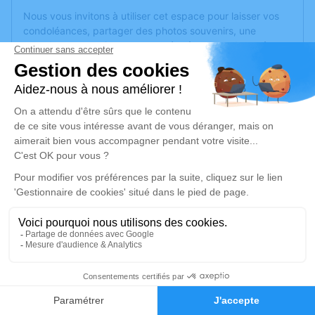
Nous vous invitons à utiliser cet espace pour laisser vos
condoléances, partager des photos souvenirs, une
anecdote ou exprimer vos pensées à travers des poèmes
ou des textes. Cet endroit est un lieu d'expression dédié à
honorer la mémoire d’Isabelle CAMUSET.
Je rends hommage
Cérémonie religieuse
mardi 31 août 2021 à 14h30
Église de Barges
70500 Barges
Je rends hommage
1
Déroulé des obsèques
Faire-part
Hommages