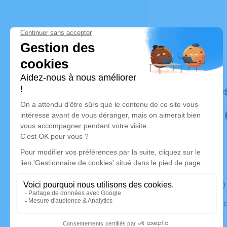
Déroulé de
Le lundi 
Cimetière 