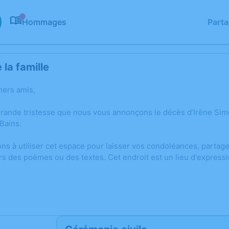
Hommages
Part
0
la famille
hers amis,
grande tristesse que nous vous annonçons le décès d’Irène Si
Bains.
ons à utiliser cet espace pour laisser vos condoléances, parta
rs des poèmes ou des textes. Cet endroit est un lieu d'express