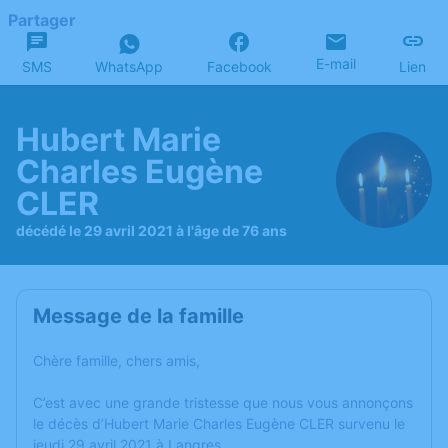
Partager
E-mail
SMS
WhatsApp
Facebook
Lien
Hubert Marie
Charles Eugène
CLER
décédé le 29 avril 2021 à l'âge de 76 ans
Message de la famille
Chère famille, chers amis,
C’est avec une grande tristesse que nous vous annonçons
le décès d’Hubert Marie Charles Eugène CLER survenu le
jeudi 29 avril 2021 à Langres.