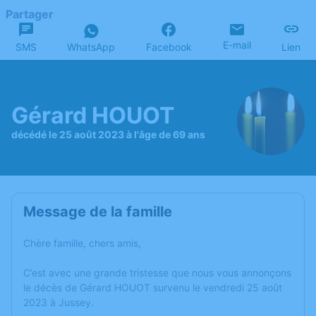
Partager
E-mail
SMS
WhatsApp
Facebook
Lien
Gérard HOUOT
décédé le 25 août 2023 à l'âge de 69 ans
Message de la famille
Chère famille, chers amis,
C’est avec une grande tristesse que nous vous annonçons
le décès de Gérard HOUOT survenu le vendredi 25 août
2023 à Jussey.