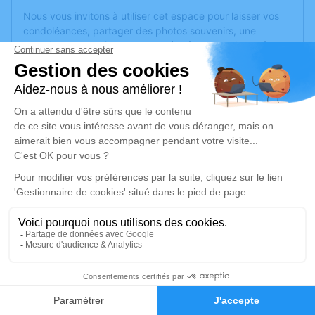
Nous vous invitons à utiliser cet espace pour laisser vos
condoléances, partager des photos souvenirs, une
anecdote ou exprimer vos pensées à travers des poèmes
ou des textes. Cet endroit est un lieu d'expression dédié à
honorer la mémoire de Gérard HOUOT.
Je rends hommage
Cérémonie civile
lundi 28 août 2023 à 14h30
Chambre Funéraire Marbrerie Didier de
Jussey
6, Rue du Lavoir
70500 Jussey
2
Je rends hommage
Faire-part
Hommages