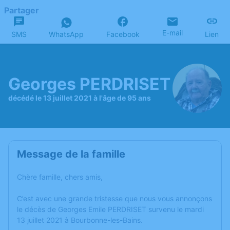
Partager
E-mail
SMS
WhatsApp
Facebook
Lien
Georges PERDRISET
décédé le 13 juillet 2021 à l'âge de 95 ans
Message de la famille
Chère famille, chers amis,
C’est avec une grande tristesse que nous vous annonçons
le décès de Georges Emile PERDRISET survenu le mardi
13 juillet 2021 à Bourbonne-les-Bains.