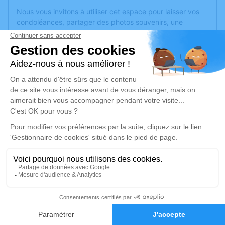
Nous vous invitons à utiliser cet espace pour laisser vos
condoléances, partager des photos souvenirs, une
anecdote ou exprimer vos pensées à travers des poèmes
ou des textes. Cet endroit est un lieu d'expression dédié à
honorer la mémoire de Georges Emile PERDRISET.
Je rends hommage
Cérémonie religieuse
samedi 17 juillet 2021 à 14h30
Église de Serqueux
52400 Serqueux
Je rends hommage
3
Déroulé des obsèques
Faire-part
Hommages